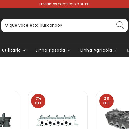
Enviamos para todo o Brasil
 Utilitário
Linha Pesada
Linha Agrícola
7
%
2
%
OFF
OFF