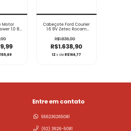
 Motor
Cabeçote Ford Courier
ower 1.0 8v
1.6 8V Zetec Rocam
4002
DGCB02004
,99
R$1.836,90
29,99
R$1.638,90
155,69
12
x de
R$166,77
Entre em contato
556236265081
(62) 3626-5081