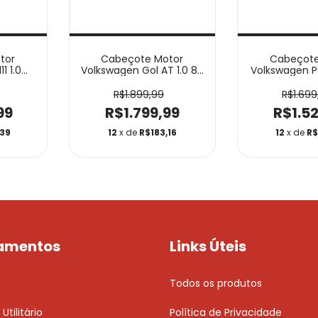
tor
Cabeçote Motor
Cabeçote
1 1.0
Volkswagen Gol AT 1.0 8V
Volkswagen P
7
DGCB04006
DGCB0
R$1.899,99
R$1.699
99
R$1.799,99
R$1.5
39
12
x de
R$183,16
12
x de
R$
amentos
Links Úteis
Todos os produtos
Utilitário
Política de Privacidade