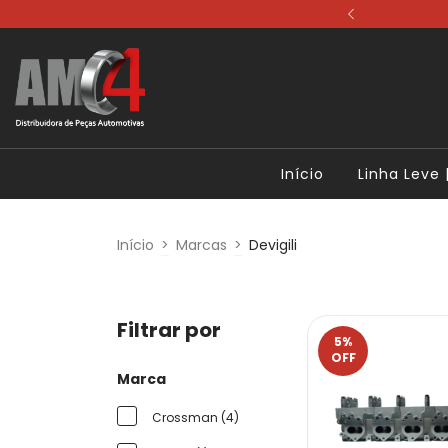
ale Conosco
Início
Linha Leve |
Início
>
Marcas
>
Devigili
Filtrar por
5
%
OFF
Marca
Crossman (4)