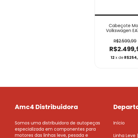
Cabeçote Mo
Volkswagen EA11
DGCB0400
R$2.599,99
R$2.499,
12
x de
R$254,
Amc4 Distribuidora
Depart
Somos uma distribuidora de autopeças
Início
especializada em componentes para
motores das linhas leve, pesada e
Linha Leve | 