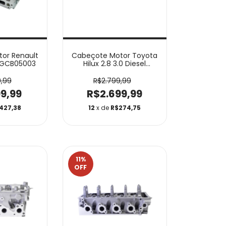
or Renault
Cabeçote Motor Toyota
 DGCB05003
Hilux 2.8 3.0 Diesel
DGCB09004
,99
R$2.799,99
99,99
R$2.699,99
427,38
12
x de
R$274,75
11
%
OFF