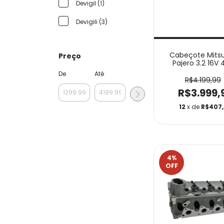
Devigil (1)
Devigili (3)
Cabeçote Mitsu
Preço
Pajero 3.2 16V
DGCB11003
De
Até
R$4.199,99
R$3.999,
12
x de
R$407
4
%
OFF