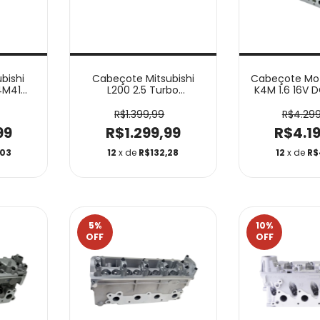
bishi
Cabeçote Mitsubishi
Cabeçote Mot
 4M41
L200 2.5 Turbo
K4M 1.6 16V
DGCB11001
R$1.399,99
R$4.299
99
R$1.299,99
R$4.1
,03
12
x de
R$132,28
12
x de
R$
5
%
10
%
OFF
OFF