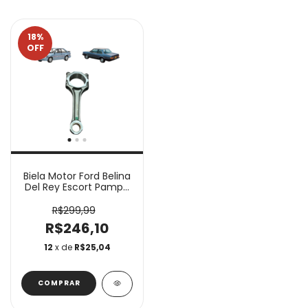
18
%
OFF
Biela Motor Ford Belina
Del Rey Escort Pampa
Verona Versailles VW
Gol Logus Parati
R$299,99
Passat Saveiro
R$246,10
Santana Voyage AP 1.6
1.8 2.0
12
x de
R$25,04