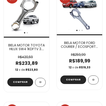
BIELA MOTOR FORD
BIELA MOTOR TOYOTA
COURIER / ECOSPORT /
HILUX SW4 1KDFTV 3.0
FIESTA / FOCUS / KA
16V TURBO APOS 2005
ZETEC 1.0 / 1.6 8V
R$259,99
R$420,59
R$189,99
R$233,89
12
x de
R$19,33
12
x de
R$23,80