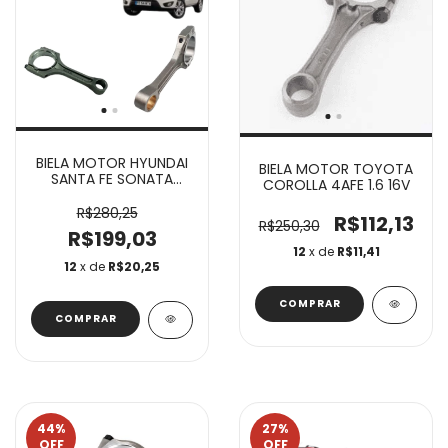
BIELA MOTOR HYUNDAI
BIELA MOTOR TOYOTA
SANTA FE SONATA
COROLLA 4AFE 1.6 16V
TUCSON OPTIMA KIA
OPTIMA SORENTO
R$280,25
R$112,13
R$250,30
SPORTAGE G4KE 2.4
R$199,03
16V
12
x de
R$11,41
12
x de
R$20,25
44
%
27
%
OFF
OFF