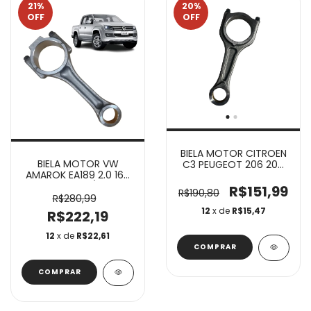
21
%
20
%
OFF
OFF
BIELA MOTOR CITROEN
BIELA MOTOR VW
C3 PEUGEOT 206 207
AMAROK EA189 2.0 16V
HOGGAR TU3JP 1.4 8V
DIESEL 2010/2016
R$151,99
R$190,80
R$280,99
12
x de
R$15,47
R$222,19
12
x de
R$22,61