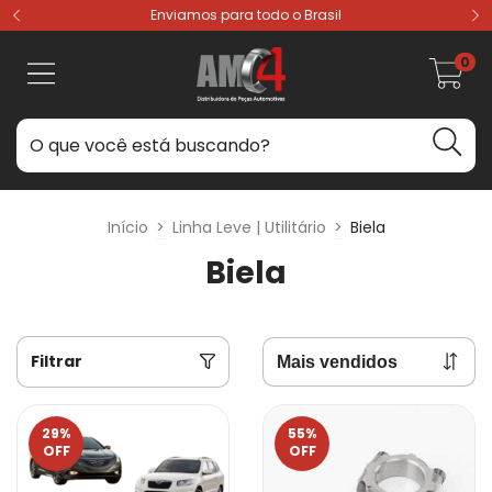
Enviamos para todo o Brasil
0
Início
>
Linha Leve | Utilitário
>
Biela
Biela
Filtrar
29
%
55
%
OFF
OFF